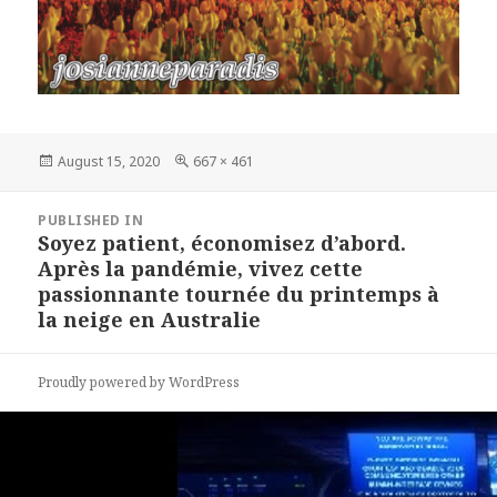
Posted
August 15, 2020
Full
667 × 461
on
size
Post
PUBLISHED IN
navigation
Soyez patient, économisez d’abord.
Après la pandémie, vivez cette
passionnante tournée du printemps à
la neige en Australie
Proudly powered by WordPress