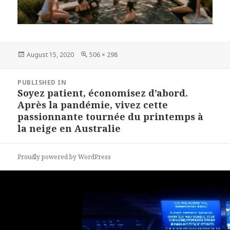
Posted
August 15, 2020
Full
506 × 298
on
size
Post
PUBLISHED IN
navigation
Soyez patient, économisez d’abord.
Après la pandémie, vivez cette
passionnante tournée du printemps à
la neige en Australie
Proudly powered by WordPress