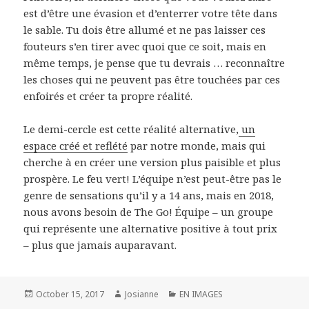
est d’être une évasion et d’enterrer votre tête dans
le sable. Tu dois être allumé et ne pas laisser ces
fouteurs s’en tirer avec quoi que ce soit, mais en
même temps, je pense que tu devrais … reconnaître
les choses qui ne peuvent pas être touchées par ces
enfoirés et créer ta propre réalité.
Le demi-cercle est cette réalité alternative,
un
espace créé et reflété
par notre monde, mais qui
cherche à en créer une version plus paisible et plus
prospère. Le feu vert! L’équipe n’est peut-être pas le
genre de sensations qu’il y a 14 ans, mais en 2018,
nous avons besoin de The Go! Équipe – un groupe
qui représente une alternative positive à tout prix
– plus que jamais auparavant.
Posted
October 15, 2017
Author
Josianne
Categories
EN IMAGES
on