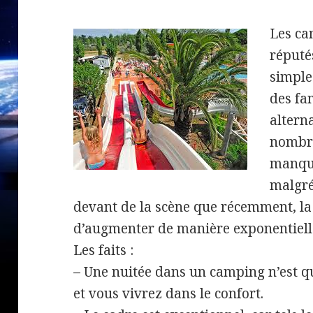
Les ca
réputés
simple
des fam
altern
nombre
manque
malgré
devant de la scène que récemment, l
d’augmenter de manière exponentiell
Les faits :
– Une nuitée dans un camping n’est q
et vous vivrez dans le confort.