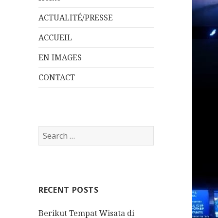
ACTUALITÉ/PRESSE
ACCUEIL
EN IMAGES
CONTACT
S
e
a
r
c
RECENT POSTS
h
f
Berikut Tempat Wisata di
o